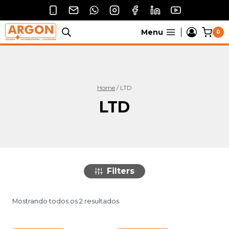
Pular
para
o
Menu
0
Conteúdo
Home
/
LTD
LTD
Filters
Mostrando todos os 2 resultados