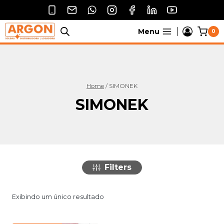
Pular
para
o
Menu
0
Conteúdo
Home
/
SIMONEK
SIMONEK
Filters
Exibindo um único resultado