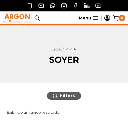
Pular
para
o
Menu
0
Conteúdo
Home
/
SOYER
SOYER
Filters
Exibindo um único resultado