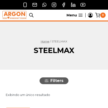
Pular
para
o
Menu
0
Conteúdo
Home
/
STEELMAX
STEELMAX
Filters
Exibindo um único resultado