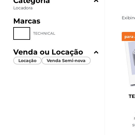
Categoria
Locadora
Exibi
Marcas
TECHNICAL
para 
Venda ou Locação
Locação
Venda Semi-nova
TE
s