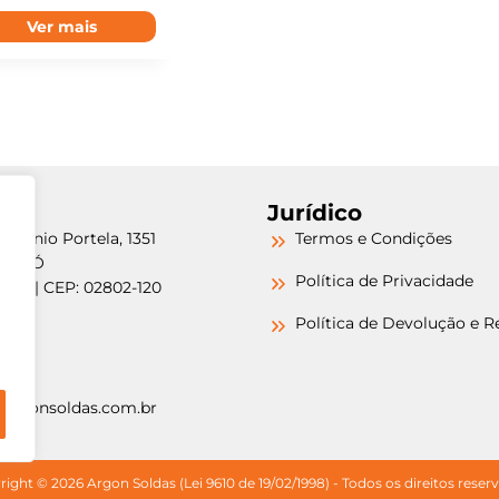
Ver mais
Jurídico
etrônio Portela, 1351
Termos e Condições
a do Ó
Política de Privacidade
/SP | CEP: 02802-120
-6000
Política de Devolução e 
-6000
argonsoldas.com.br
ight © 2026 Argon Soldas (Lei 9610 de 19/02/1998) - Todos os direitos reser