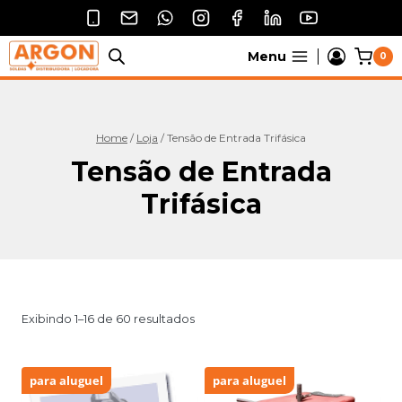
Pular
para
o
Menu
0
Conteúdo
Home
/
Loja
/
Tensão de Entrada Trifásica
Tensão de Entrada
Trifásica
Exibindo 1–16 de 60 resultados
para aluguel
para aluguel