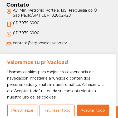
Contato
Av. Min. Petrônio Portela, 1351 Freguesia do Ó
São Paulo/SP | CEP: 02802-120
(11) 3975-6000
(11) 3975-6000
contato@argonsoldas.com.br
Jurídico
Valoramos tu privacidad
Termos e Condições
Usamos cookies para mejorar su experiencia de
Política de Privacidade
navegación, mostrarle anuncios o contenidos
personalizados y analizar nuestro tráfico. Al hacer clic
Política de Devolução e Reembolso
en “Aceptar todo” usted da su consentimiento a
nuestro uso de las cookies.
Personalizar
Rechazar todo
Aceptar todo
Copyright © 2026 Argon Soldas (Lei 9610 de 19/02/1998) - Todos os direitos
reservados.