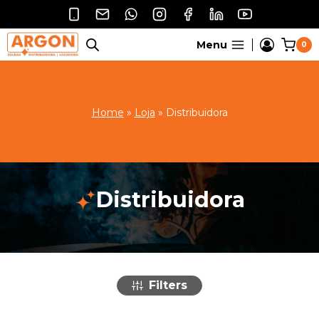
Pular
para
o
Menu
0
Conteúdo
Home
»
Loja
»
Distribuidora
Distribuidora
Filters