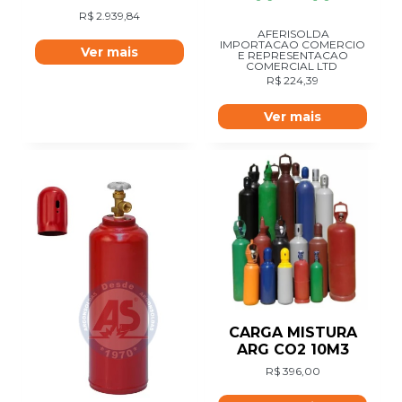
R$
2.939,84
AFERISOLDA
IMPORTACAO COMERCIO
Ver mais
E REPRESENTACAO
COMERCIAL LTD
R$
224,39
Ver mais
CARGA MISTURA
ARG CO2 10M3
R$
396,00