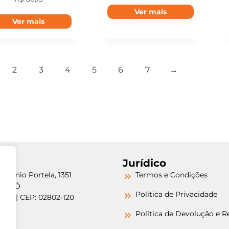
Ver mais
Ver mais
2
3
4
5
6
7
→
Jurídico
etrônio Portela, 1351
Termos e Condições
a do Ó
Política de Privacidade
/SP | CEP: 02802-120
-6000
Política de Devolução e 