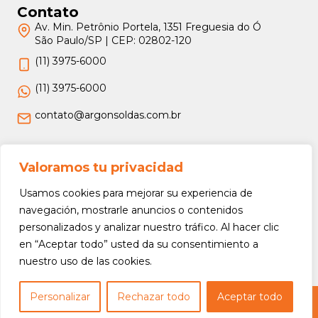
Contato
Av. Min. Petrônio Portela, 1351 Freguesia do Ó
São Paulo/SP | CEP: 02802-120
(11) 3975-6000
(11) 3975-6000
contato@argonsoldas.com.br
Jurídico
Valoramos tu privacidad
Termos e Condições
Usamos cookies para mejorar su experiencia de
Política de Privacidade
navegación, mostrarle anuncios o contenidos
personalizados y analizar nuestro tráfico. Al hacer clic
Política de Devolução e Reembolso
en “Aceptar todo” usted da su consentimiento a
nuestro uso de las cookies.
Personalizar
Rechazar todo
Aceptar todo
Copyright © 2026 Argon Soldas (Lei 9610 de 19/02/1998) - Todos os direitos
reservados.