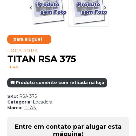
para aluguel
LOCADORA
TITAN RSA 375
TITAN
🚚 Produto somente com retirada na loja
SKU:
RSA 375
Categoria:
Locadora
Marca:
TITAN
Entre em contato par alugar esta
máquina!