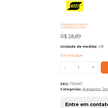
ESAB INDUSTRIA E
COMERCIO LTDA
R$
28,89
Unidade de medida:
UN
Em estoque
ANTI
RESPINGO
COM
SILICONE
SKU:
734947
ESAB
Categorias:
Acessorios
,
Dis
quantidade
Entre em conta