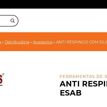
a
»
Distribuidora
»
Acessorios
»
ANTI RESPINGO COM SIL
FERRAMENTAS DE 
ANTI RESP
ESAB