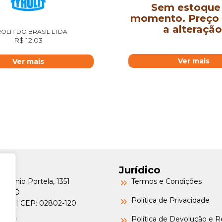
Sem estoque
momento. Preço 
a alteração
OLIT DO BRASIL LTDA
R$
12,03
Ver mais
Ver mais
Jurídico
Petrônio Portela, 1351
Termos e Condições
a do Ó
Política de Privacidade
o/SP | CEP: 02802-120
-6000
Política de Devolução e 