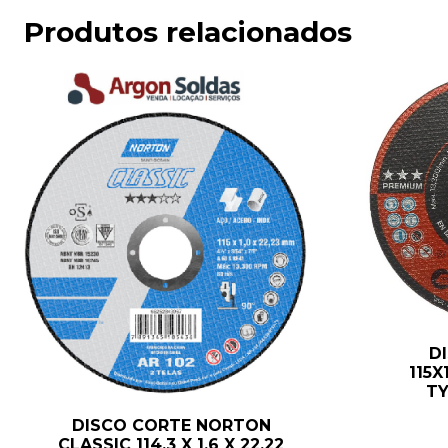
Produtos relacionados
D
115X
TY
DISCO CORTE NORTON
CLASSIC 114,3 X 1,6 X 22,22