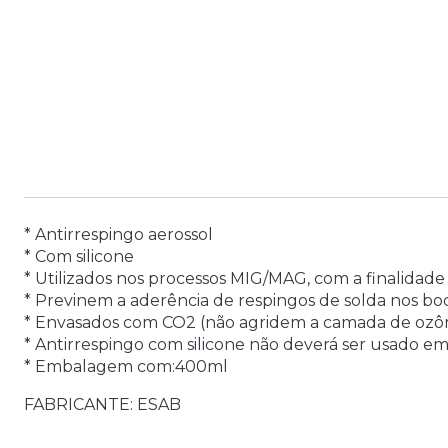
* Antirrespingo aerossol
* Com silicone
* Utilizados nos processos MIG/MAG, com a finalidad
* Previnem a aderência de respingos de solda nos boc
* Envasados com CO2 (não agridem a camada de ozôn
* Antirrespingo com silicone não deverá ser usado em
* Embalagem com:400ml
FABRICANTE: ESAB