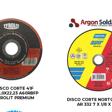
ISCO CORTE 41F
1,0X22,23 A60RBFP
ROLIT PREMIUM
DISCO CORTE NORT
AR 332 7 X 1/8 X