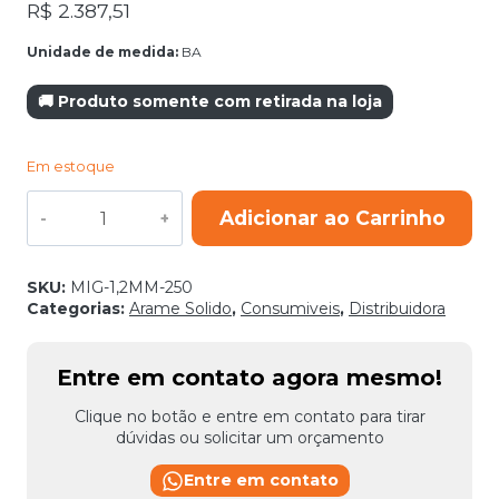
R$
2.387,51
Unidade de medida:
BA
🚚 Produto somente com retirada na loja
Em estoque
ARAME
Adicionar ao Carrinho
MIG
AWS
A5.18
ER70S-
SKU:
MIG-1,2MM-250
6
Categorias:
Arame Solido
,
Consumiveis
,
Distribuidora
1,2MM
ARGONSOLDAS
250KG
Entre em contato agora mesmo!
quantidade
Clique no botão e entre em contato para tirar
dúvidas ou solicitar um orçamento
Entre em contato