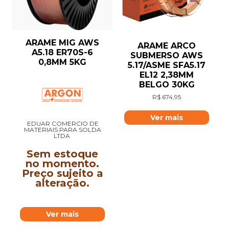
ARAME MIG AWS
ARAME ARCO
A5.18 ER70S-6
SUBMERSO AWS
0,8MM 5KG
5.17/ASME SFA5.17
EL12 2,38MM
BELGO 30KG
R$
674,95
Ver mais
EDUAR COMERCIO DE
MATERIAIS PARA SOLDA
LTDA
Sem estoque
no momento.
Preço sujeito a
alteração.
Ver mais