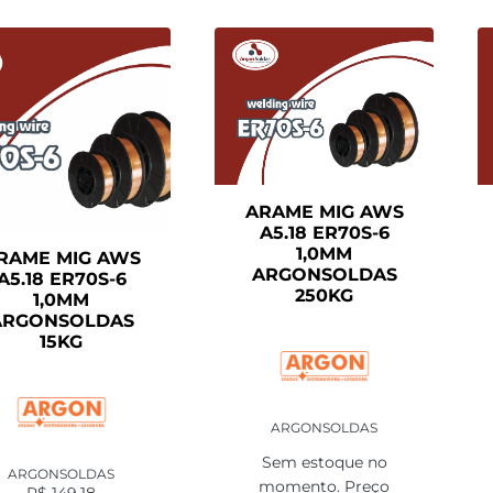
ARAME MIG AWS
A5.18 ER70S-6
1,0MM
RAME MIG AWS
ARGONSOLDAS
A5.18 ER70S-6
250KG
1,0MM
ARGONSOLDAS
15KG
ARGONSOLDAS
Sem estoque no
ARGONSOLDAS
momento. Preço
R$
149,18