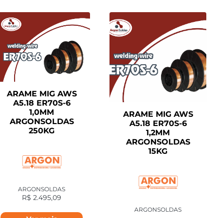
ARAME MIG AWS
A5.18 ER70S-6
1,0MM
ARAME MIG AWS
ARGONSOLDAS
A5.18 ER70S-6
250KG
1,2MM
ARGONSOLDAS
15KG
ARGONSOLDAS
R$
2.495,09
ARGONSOLDAS