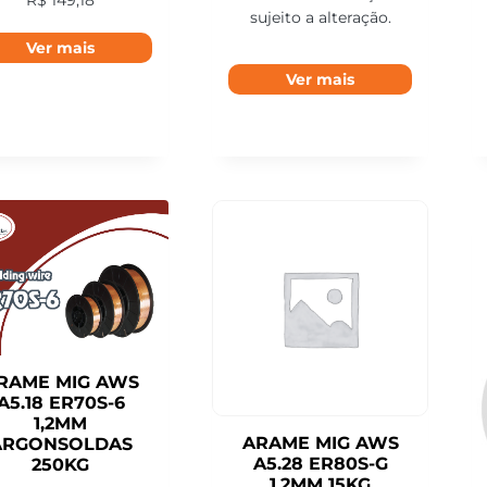
sujeito a alteração.
Ver mais
Ver mais
RAME MIG AWS
A5.18 ER70S-6
1,2MM
ARAME MIG AWS
ARGONSOLDAS
A5.28 ER80S-G
250KG
1,2MM 15KG