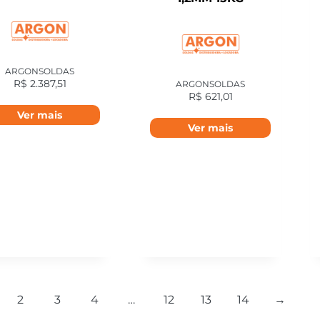
ARGONSOLDAS
R$
2.387,51
ARGONSOLDAS
R$
621,01
Ver mais
Ver mais
2
3
4
…
12
13
14
→