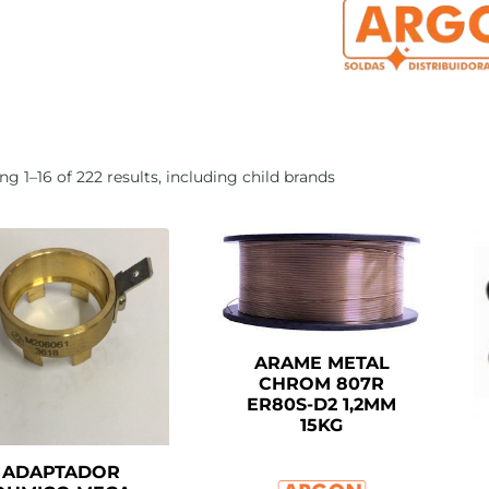
g 1–16 of 222 results, including child brands
ARAME METAL
CHROM 807R
ER80S-D2 1,2MM
15KG
ADAPTADOR