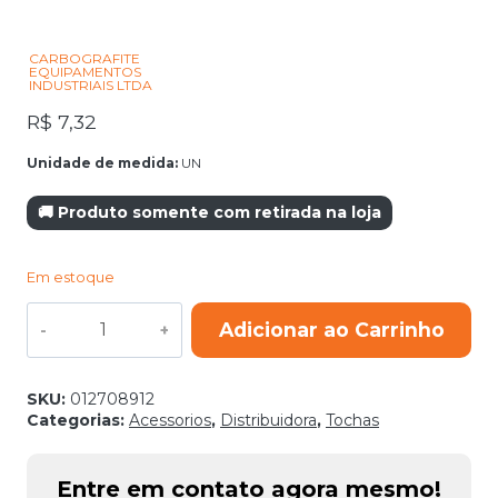
CARBOGRAFITE
EQUIPAMENTOS
INDUSTRIAIS LTDA
R$
7,32
Unidade de medida:
UN
🚚 Produto somente com retirada na loja
Em estoque
BICO
Adicionar ao Carrinho
CONTATO
CUCRZR
M8X30
1,6MM
SKU:
012708912
CARBOGRAFITE
Categorias:
Acessorios
,
Distribuidora
,
Tochas
quantidade
Entre em contato agora mesmo!