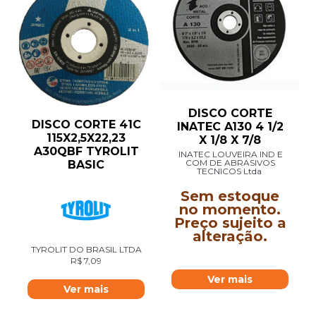
DISCO CORTE
DISCO CORTE 41C
INATEC A130 4 1/2
115X2,5X22,23
X 1/8 X 7/8
A30QBF TYROLIT
INATEC LOUVEIRA IND E
COM DE ABRASIVOS
BASIC
TECNICOS Ltda
Sem estoque
no momento.
Preço sujeito a
alteração.
TYROLIT DO BRASIL LTDA
R$
7,09
Ver mais
Ver mais