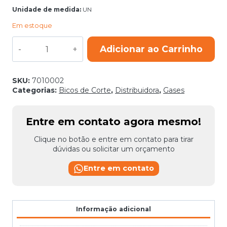
Unidade de medida:
UN
Em estoque
BICO
Adicionar ao Carrinho
CORTE
ACETILENO
1502
N03
SKU:
7010002
quantidade
Categorias:
Bicos de Corte
,
Distribuidora
,
Gases
Entre em contato agora mesmo!
Clique no botão e entre em contato para tirar
dúvidas ou solicitar um orçamento
Entre em contato
Informação adicional