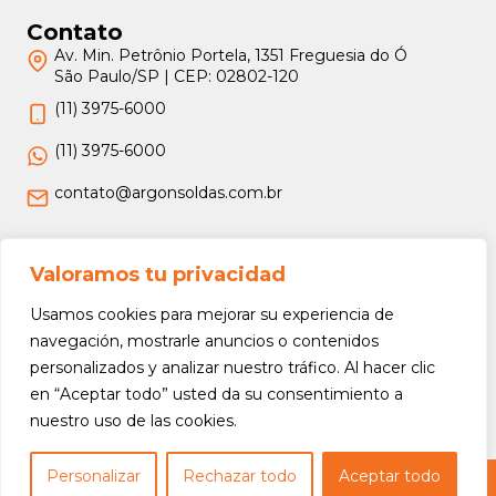
Contato
Av. Min. Petrônio Portela, 1351 Freguesia do Ó
São Paulo/SP | CEP: 02802-120
(11) 3975-6000
(11) 3975-6000
contato@argonsoldas.com.br
Jurídico
Valoramos tu privacidad
Termos e Condições
Usamos cookies para mejorar su experiencia de
Política de Privacidade
navegación, mostrarle anuncios o contenidos
personalizados y analizar nuestro tráfico. Al hacer clic
Política de Devolução e Reembolso
en “Aceptar todo” usted da su consentimiento a
nuestro uso de las cookies.
Personalizar
Rechazar todo
Aceptar todo
Copyright © 2026 Argon Soldas (Lei 9610 de 19/02/1998) - Todos os direitos