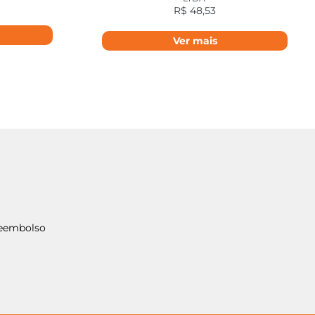
R$
48,53
Ver mais
Reembolso