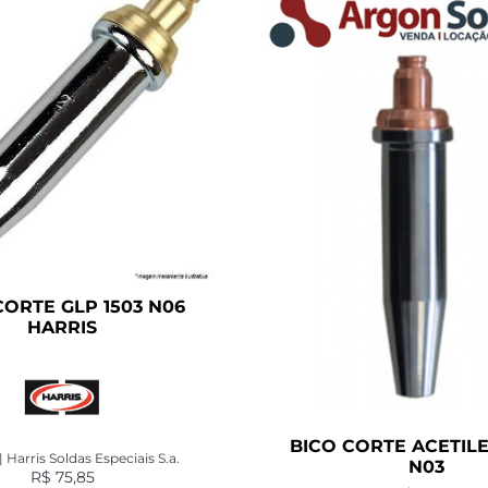
CORTE GLP 1503 N06
HARRIS
BICO CORTE ACETILE
| Harris Soldas Especiais S.a.
N03
R$
75,85