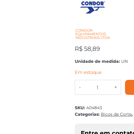
CONDOR
EQUIPAMENTOS
INDUSTRIAIS LTDA
R$
58,89
Unidade de medida:
UN
Em estoque
BICO
CORTE
ACETILENO
1502
SKU:
404843
N12
Categorias:
Bicos de Corte
,
CONDOR
quantidade
Entre em contat