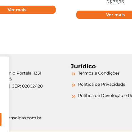
R$
36,76
Ver mais
Ver mais
Jurídico
etrônio Portela, 1351
Termos e Condições
a do Ó
Política de Privacidade
/SP | CEP: 02802-120
-6000
Política de Devolução e 
-6000
argonsoldas.com.br