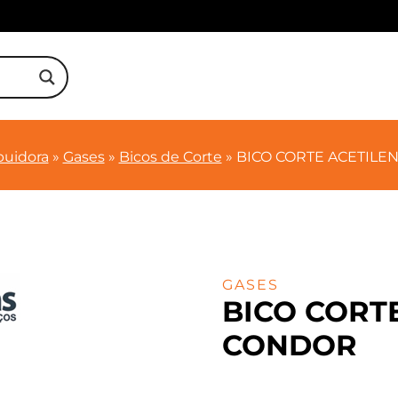
buidora
»
Gases
»
Bicos de Corte
»
BICO CORTE ACETILEN
GASES
BICO CORTE
CONDOR