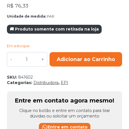
R$
76,33
Unidade de medida:
PAR
🚚 Produto somente com retirada na loja
Em estoque
BOTINA
Adicionar ao Carrinho
VAQUETA
REFORCADA
COM
BICO
SKU:
841602
DE
Categorias:
Distribuidora
,
EPI
PLAST
BIDENSIDADE
N43
Entre em contato agora mesmo!
USAFE
quantidade
Clique no botão e entre em contato para tirar
dúvidas ou solicitar um orçamento
Entre em contato