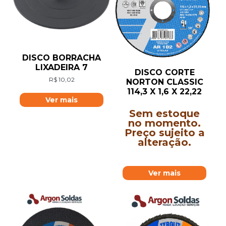
DISCO BORRACHA
LIXADEIRA 7
DISCO CORTE
R$
10,02
NORTON CLASSIC
114,3 X 1,6 X 22,22
Ver mais
Sem estoque
no momento.
Preço sujeito a
alteração.
Ver mais