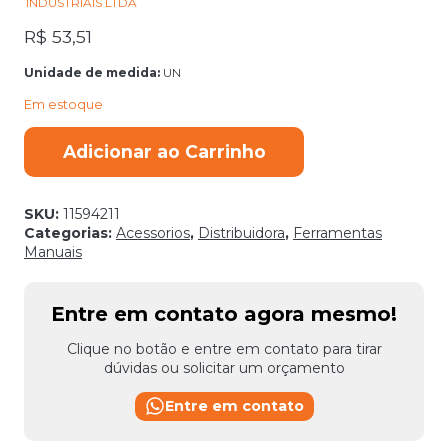
INDUSTRIAIS LTDA
R$
53,51
Unidade de medida:
UN
Em estoque
CAIXA
Adicionar ao Carrinho
FERRAMENTA
14
S/
BANDEJA
SKU:
11594211
CARBOGRAFITE
Categorias:
Acessorios
,
Distribuidora
,
Ferramentas
quantidade
Manuais
Entre em contato agora mesmo!
Clique no botão e entre em contato para tirar
dúvidas ou solicitar um orçamento
Entre em contato