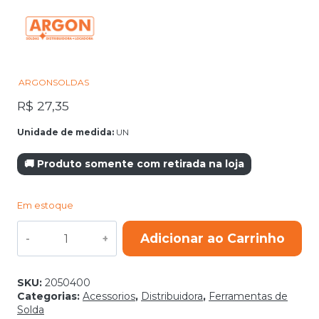
ARGONSOLDAS
R$
27,35
Unidade de medida:
UN
🚚 Produto somente com retirada na loja
Em estoque
CONECTOR
Adicionar ao Carrinho
ENGATE
RAPIDO
13MM
FEMEA
SKU:
2050400
PARA
Categorias:
Acessorios
,
Distribuidora
,
Ferramentas de
CABO
Solda