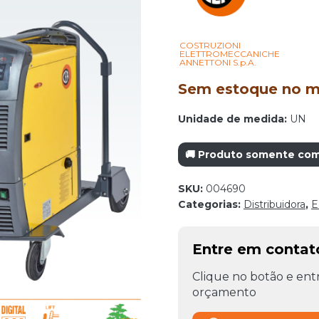
COSTRUZIONI
ELETTROMECCANICHE
ANNETTONI S.p.A.
Sem estoque no mo
Unidade de medida:
UN
🚚 Produto somente com 
SKU:
004690
Categorias:
Distribuidora
,
E
Entre em conta
Clique no botão e entr
orçamento