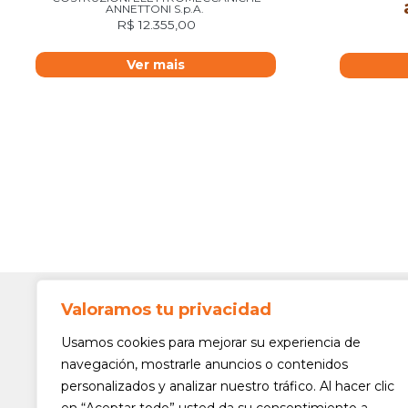
ANNETTONI S.p.A.
R$
12.355,00
Ver mais
Valoramos tu privacidad
Contato
Av. Min. 
Usamos cookies para mejorar su experiencia de
Freguesi
navegación, mostrarle anuncios o contenidos
São Paul
personalizados y analizar nuestro tráfico. Al hacer clic
Siga-nos!
(11) 3975