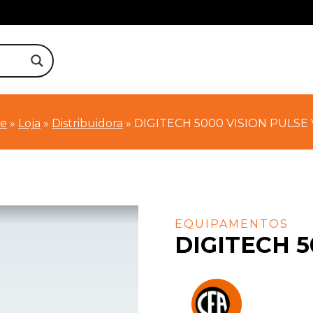
e
»
Loja
»
Distribuidora
»
DIGITECH 5000 VISION PULSE
EQUIPAMENTOS
DIGITECH 5