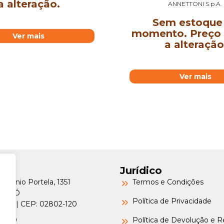
a alteração.
ANNETTONI S.p.A.
Sem estoque
momento. Preço 
Ver mais
a alteração
Ver mais
Jurídico
Petrônio Portela, 1351
Termos e Condições
a do Ó
Política de Privacidade
o/SP | CEP: 02802-120
-6000
Política de Devolução e 