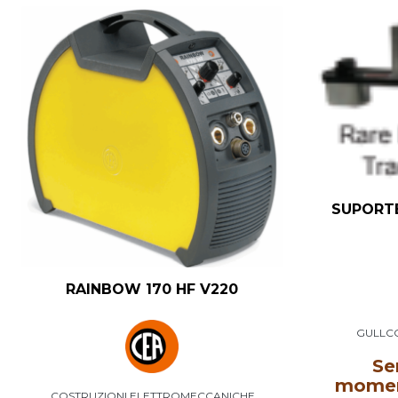
SUPORT
RAINBOW 170 HF V220
GULLCO
Se
moment
COSTRUZIONI ELETTROMECCANICHE