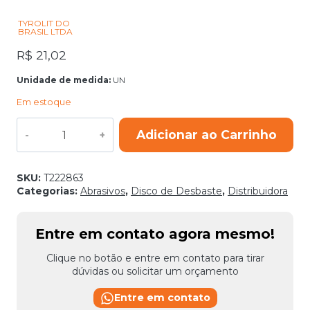
TYROLIT DO
BRASIL LTDA
R$
21,02
Unidade de medida:
UN
Em estoque
DISCO
Adicionar ao Carrinho
DESBASTE
27C
178X6X22,23
A30QBF
SKU:
T222863
TYROLIT
Categorias:
Abrasivos
,
Disco de Desbaste
,
Distribuidora
BASIC
quantidade
Entre em contato agora mesmo!
Clique no botão e entre em contato para tirar
dúvidas ou solicitar um orçamento
Entre em contato