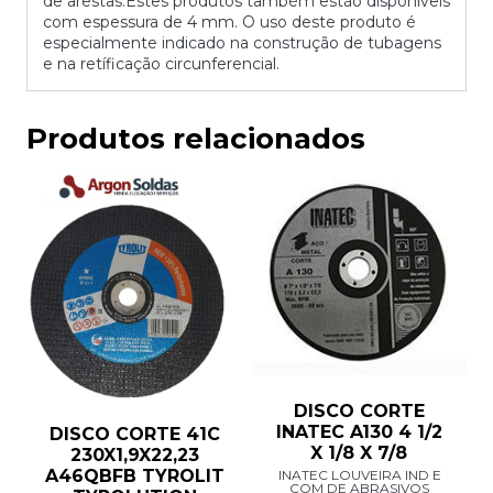
de arestas.Estes produtos também estão disponíveis
com espessura de 4 mm. O uso deste produto é
especialmente indicado na construção de tubagens
e na retíficação circunferencial.
Produtos relacionados
DISCO CORTE
INATEC A130 4 1/2
DISCO CORTE 41C
X 1/8 X 7/8
230X1,9X22,23
A46QBFB TYROLIT
INATEC LOUVEIRA IND E
COM DE ABRASIVOS