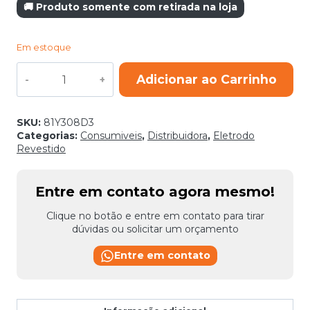
🚚 Produto somente com retirada na loja
Em estoque
ELETRODO
Adicionar ao Carrinho
7016
MR
3,25MM
2KG
SKU:
81Y308D3
quantidade
Categorias:
Consumiveis
,
Distribuidora
,
Eletrodo
Revestido
Entre em contato agora mesmo!
Clique no botão e entre em contato para tirar
dúvidas ou solicitar um orçamento
Entre em contato