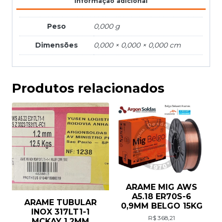
Informação adicional
Peso
0,000 g
Dimensões
0,000 × 0,000 × 0,000 cm
Produtos relacionados
ARAME MIG AWS
A5.18 ER70S-6
ARAME TUBULAR
0,9MM BELGO 15KG
INOX 317LT1-1
R$
368,21
MCKAY 1,2MM