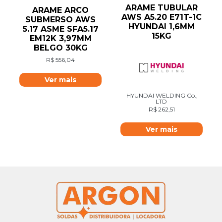
ARAME TUBULAR
ARAME ARCO
AWS A5.20 E71T-1C
SUBMERSO AWS
HYUNDAI 1,6MM
5.17 ASME SFA5.17
15KG
EM12K 3,97MM
BELGO 30KG
R$
556,04
Ver mais
HYUNDAI WELDING Co.,
LTD
R$
262,51
Ver mais