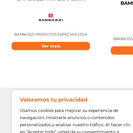
BAMB
BAMBOZZI PRODUTOS ESPECIAIS LTDA
BAMBOZZI
Ver mais
Valoramos tu privacidad
Contato
Av. Min. P
Usamos cookies para mejorar su experiencia de
Freguesi
navegación, mostrarle anuncios o contenidos
São Paulo
personalizados y analizar nuestro tráfico. Al hacer clic
Siga-nos!
(11) 3975
en “Aceptar todo” usted da su consentimiento a