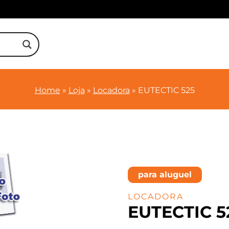
Home
»
Loja
»
Locadora
»
EUTECTIC 525
para aluguel
LOCADORA
EUTECTIC 5