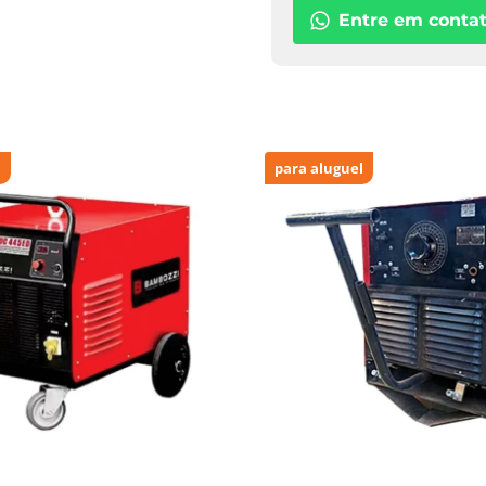
Entre em conta
l
para aluguel