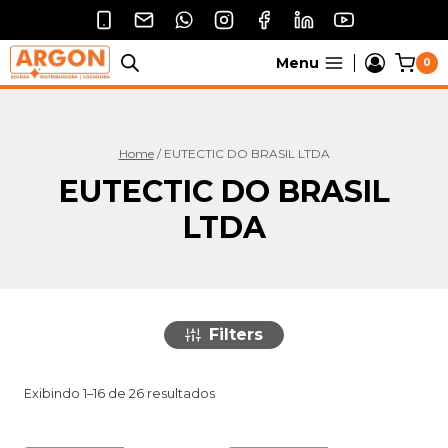
Pular
para
o
Menu
0
Conteúdo
Home
/
EUTECTIC DO BRASIL LTDA
EUTECTIC DO BRASIL
LTDA
Filters
Exibindo 1–16 de 26 resultados