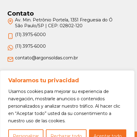
Contato
Av. Min. Petrônio Portela, 1351 Freguesia do Ó
São Paulo/SP | CEP: 02802-120
(11) 3975-6000
(11) 3975-6000
contato@argonsoldas.com.br
Jurídico
Valoramos tu privacidad
Termos e Condições
Usamos cookies para mejorar su experiencia de
Política de Privacidade
navegación, mostrarle anuncios o contenidos
personalizados y analizar nuestro tráfico. Al hacer clic
Política de Devolução e Reembolso
en “Aceptar todo” usted da su consentimiento a
nuestro uso de las cookies.
Personalizar
Rechazar todo
Aceptar todo