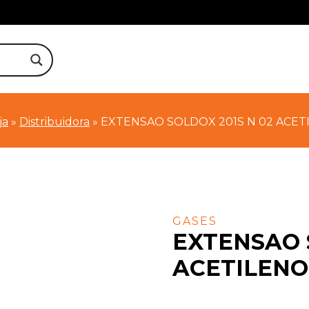
ja
»
Distribuidora
»
EXTENSAO SOLDOX 201S N 02 ACE
GASES
EXTENSAO 
ACETILEN