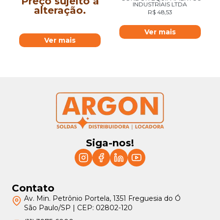
Preço sujeito a
INDUSTRIAIS LTDA
alteração.
R$
48,53
Ver mais
Ver mais
Siga-nos!
Contato
Av. Min. Petrônio Portela, 1351 Freguesia do Ó
São Paulo/SP | CEP: 02802-120