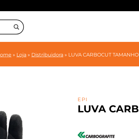
ome
»
Loja
»
Distribuidora
»
LUVA CARBOCUT TAMANHO
EPI
LUVA CAR