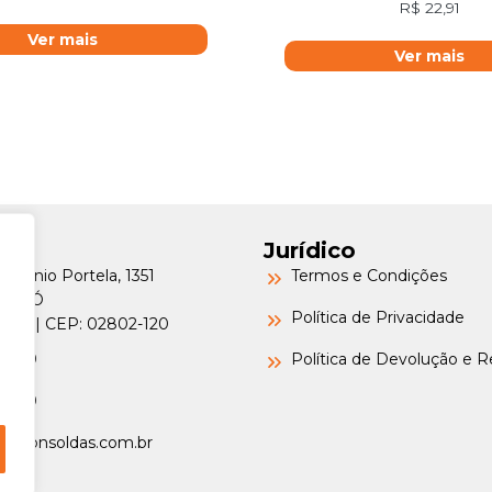
R$
22,91
Ver mais
Ver mais
Jurídico
Petrônio Portela, 1351
Termos e Condições
a do Ó
Política de Privacidade
o/SP | CEP: 02802-120
-6000
Política de Devolução e 
-6000
argonsoldas.com.br