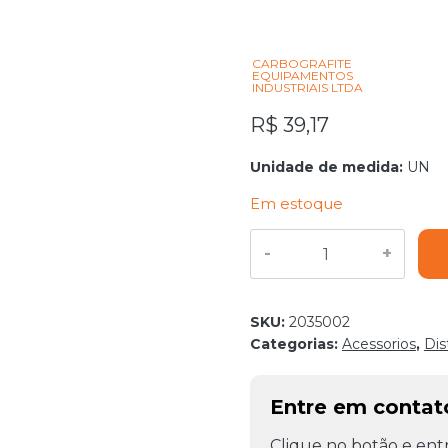
CARBOGRAFITE
EQUIPAMENTOS
INDUSTRIAIS LTDA
R$
39,17
Unidade de medida:
UN
Em estoque
PICADEIRA
COM
MOLA
quantidade
SKU:
2035002
Categorias:
Acessorios
,
Dis
Entre em conta
Clique no botão e entr