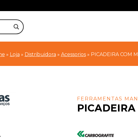
me
»
Loja
»
Distribuidora
»
Acessorios
»
PICADEIRA COM 
FERRAMENTAS MAN
PICADEIRA