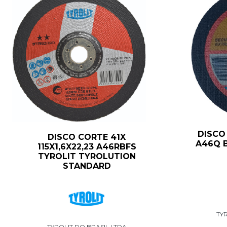
DISCO 
DISCO CORTE 41X
A46Q B
115X1,6X22,23 A46RBFS
TYROLIT TYROLUTION
STANDARD
TYR
TYROLIT DO BRASIL LTDA