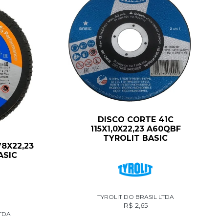
DISCO CORTE 41C
115X1,0X22,23 A60QBF
TYROLIT BASIC
78X22,23
ASIC
TYROLIT DO BRASIL LTDA
R$
2,65
LTDA