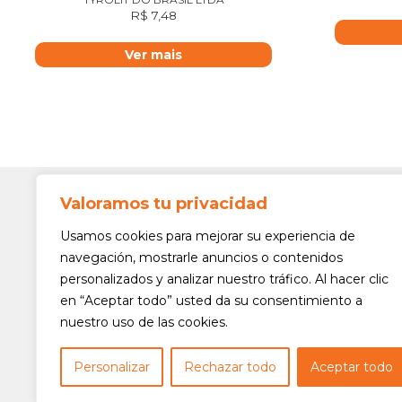
R$
7,48
Ver mais
Valoramos tu privacidad
Contato
Av. Min. 
Usamos cookies para mejorar su experiencia de
Freguesi
navegación, mostrarle anuncios o contenidos
São Paul
personalizados y analizar nuestro tráfico. Al hacer clic
Siga-nos!
(11) 3975
en “Aceptar todo” usted da su consentimiento a
nuestro uso de las cookies.
(11) 3975
contato@
Personalizar
Rechazar todo
Aceptar todo