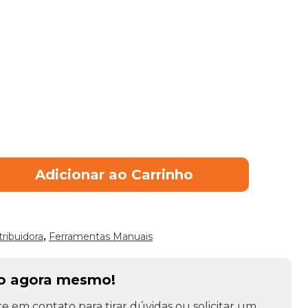
Adicionar ao Carrinho
tribuidora
,
Ferramentas Manuais
to agora mesmo!
e em contato para tirar dúvidas ou solicitar um