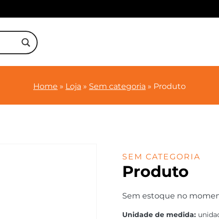
Home
»
Loja
»
Sem categoria
»
Produto
SEM CATEGORIA
Produto
Sem estoque no momento.
Unidade de medida:
unida