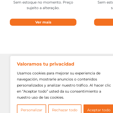
Sem estoque no momento. Preço
Sem est
sujeito a alteração.
s
Ver mais
Valoramos tu privacidad
Contato
Av. Min. P
Usamos cookies para mejorar su experiencia de
Freguesi
navegación, mostrarle anuncios o contenidos
São Paulo
personalizados y analizar nuestro tráfico. Al hacer clic
Siga-nos!
(11) 3975
en “Aceptar todo” usted da su consentimiento a
nuestro uso de las cookies.
(11) 3975
contato@
Personalizar
Rechazar todo
Aceptar todo