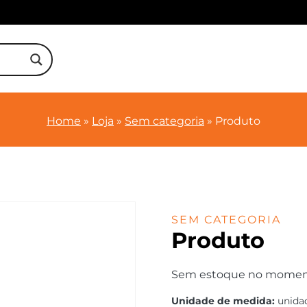
Home
»
Loja
»
Sem categoria
»
Produto
SEM CATEGORIA
Produto
Sem estoque no momento.
Unidade de medida:
unida