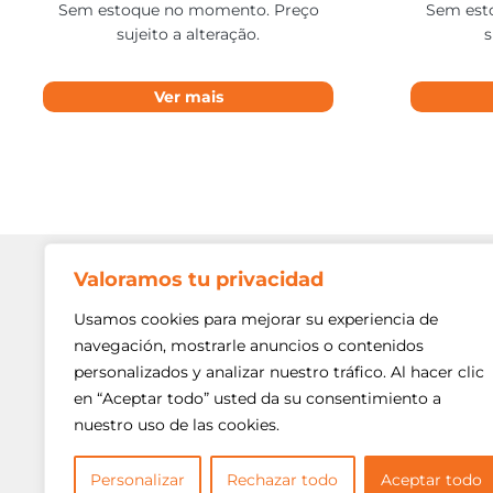
Sem estoque no momento. Preço
Sem est
sujeito a alteração.
s
Ver mais
Valoramos tu privacidad
Contato
Av. Min. P
Usamos cookies para mejorar su experiencia de
Freguesi
navegación, mostrarle anuncios o contenidos
São Paulo
personalizados y analizar nuestro tráfico. Al hacer clic
Siga-nos!
(11) 3975
en “Aceptar todo” usted da su consentimiento a
nuestro uso de las cookies.
(11) 3975
contato@
Personalizar
Rechazar todo
Aceptar todo