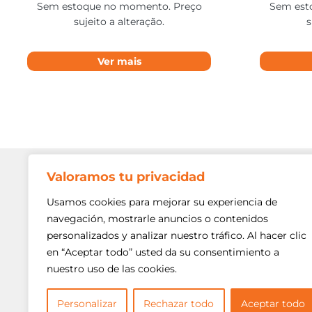
Sem estoque no momento. Preço
Sem est
sujeito a alteração.
s
Ver mais
Valoramos tu privacidad
Contato
Av. Min. P
Usamos cookies para mejorar su experiencia de
Freguesi
navegación, mostrarle anuncios o contenidos
São Paulo
personalizados y analizar nuestro tráfico. Al hacer clic
Siga-nos!
(11) 3975
en “Aceptar todo” usted da su consentimiento a
nuestro uso de las cookies.
(11) 3975
contato@
Personalizar
Rechazar todo
Aceptar todo