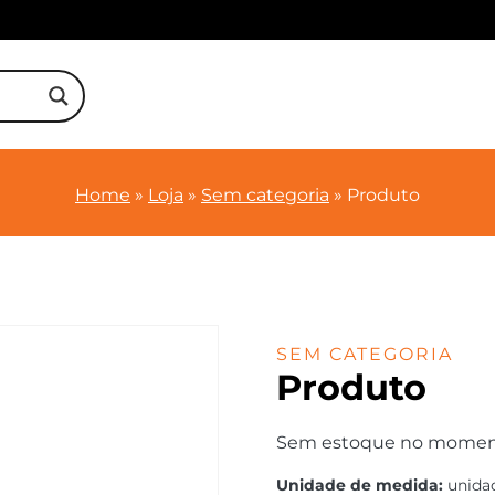
Home
»
Loja
»
Sem categoria
»
Produto
SEM CATEGORIA
Produto
Sem estoque no momento.
Unidade de medida:
unida