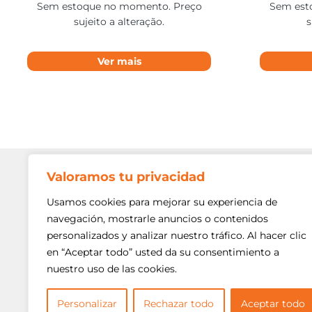
Sem estoque no momento. Preço
Sem est
sujeito a alteração.
s
Ver mais
Valoramos tu privacidad
Contato
Av. Min. P
Usamos cookies para mejorar su experiencia de
Freguesi
navegación, mostrarle anuncios o contenidos
São Paulo
personalizados y analizar nuestro tráfico. Al hacer clic
Siga-nos!
(11) 3975
en “Aceptar todo” usted da su consentimiento a
nuestro uso de las cookies.
(11) 3975
contato@
Personalizar
Rechazar todo
Aceptar todo