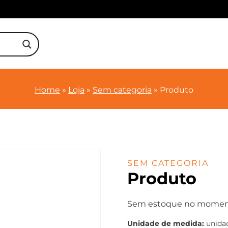
Home
»
Loja
»
Sem categoria
»
Produto
SEM CATEGORIA
Produto
Sem estoque no momento.
Unidade de medida:
unida