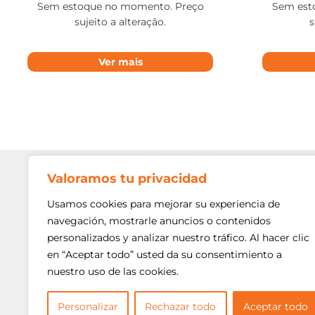
Sem estoque no momento. Preço
Sem est
sujeito a alteração.
s
Ver mais
Valoramos tu privacidad
Contato
Av. Min. P
Usamos cookies para mejorar su experiencia de
Freguesi
navegación, mostrarle anuncios o contenidos
São Paulo
personalizados y analizar nuestro tráfico. Al hacer clic
Siga-nos!
(11) 3975
en “Aceptar todo” usted da su consentimiento a
nuestro uso de las cookies.
(11) 3975
contato@
Personalizar
Rechazar todo
Aceptar todo