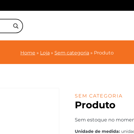
Home
»
Loja
»
Sem categoria
»
Produto
SEM CATEGORIA
Produto
Sem estoque no momento.
Unidade de medida:
unida