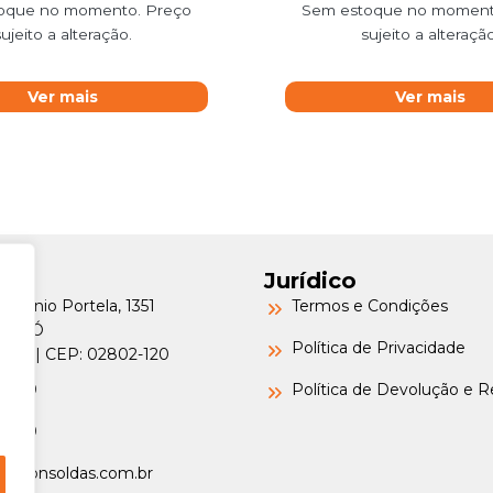
oque no momento. Preço
Sem estoque no moment
sujeito a alteração.
sujeito a alteração
Ver mais
Ver mais
Jurídico
Petrônio Portela, 1351
Termos e Condições
a do Ó
Política de Privacidade
o/SP | CEP: 02802-120
-6000
Política de Devolução e 
-6000
argonsoldas.com.br