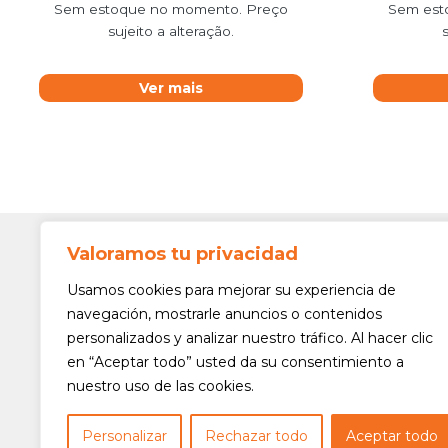
Sem estoque no momento. Preço
Sem est
sujeito a alteração.
Ver mais
Valoramos tu privacidad
Contato
Av. Min. 
Usamos cookies para mejorar su experiencia de
Freguesi
navegación, mostrarle anuncios o contenidos
São Paul
personalizados y analizar nuestro tráfico. Al hacer clic
Siga-nos!
(11) 3975
en “Aceptar todo” usted da su consentimiento a
nuestro uso de las cookies.
(11) 3975
contato@
Personalizar
Rechazar todo
Aceptar todo