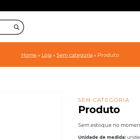
Home
»
Loja
»
Sem categoria
»
Produto
SEM CATEGORIA
Produto
Sem estoque no momento.
Unidade de medida:
unida