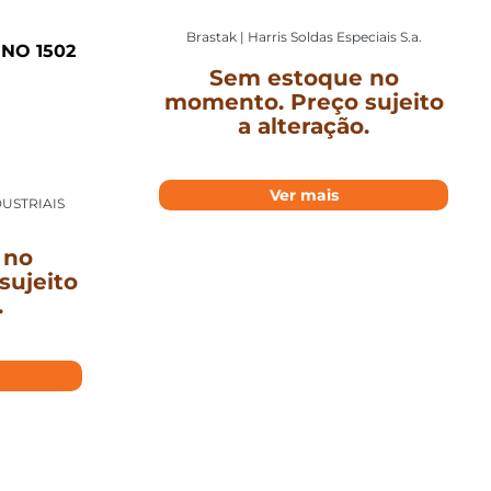
Brastak | Harris Soldas Especiais S.a.
NO 1502
Sem estoque no
momento. Preço sujeito
a alteração.
Ver mais
USTRIAIS
 no
sujeito
.