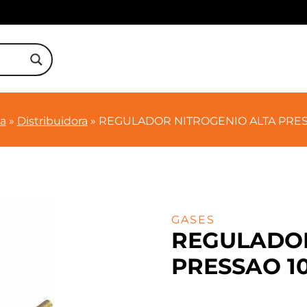
ja
»
Distribuidora
»
REGULADOR NITROGENIO ALTA PRES
GASES
REGULADOR
PRESSAO 1