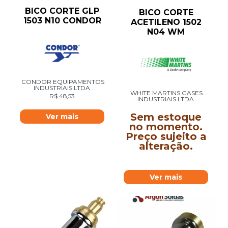
BICO CORTE GLP
BICO CORTE
1503 N10 CONDOR
ACETILENO 1502
N04 WM
CONDOR EQUIPAMENTOS
INDUSTRIAIS LTDA
WHITE MARTINS GASES
R$
48,53
INDUSTRIAIS LTDA
Sem estoque
Ver mais
no momento.
Preço sujeito a
alteração.
Ver mais