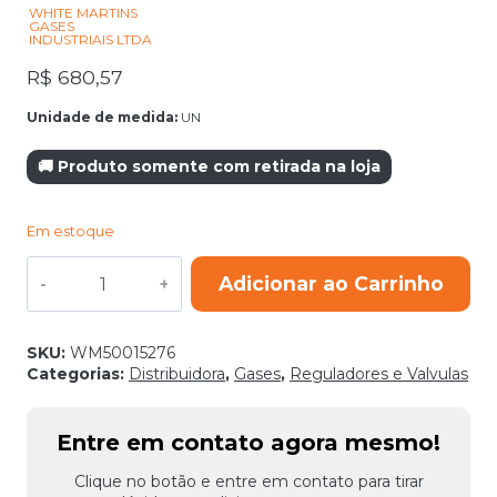
WHITE MARTINS
GASES
INDUSTRIAIS LTDA
R$
680,57
Unidade de medida:
UN
🚚 Produto somente com retirada na loja
Em estoque
REGULADOR
Adicionar ao Carrinho
NITROGENIO
WM
R-
76N
SKU:
WM50015276
PROSTAR
Categorias:
Distribuidora
,
Gases
,
Reguladores e Valvulas
quantidade
Entre em contato agora mesmo!
Clique no botão e entre em contato para tirar