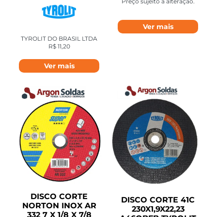
Preço sujeito a alteração.
Ver mais
TYROLIT DO BRASIL LTDA
R$
11,20
Ver mais
DISCO CORTE
DISCO CORTE 41C
NORTON INOX AR
230X1,9X22,23
332 7 X 1/8 X 7/8