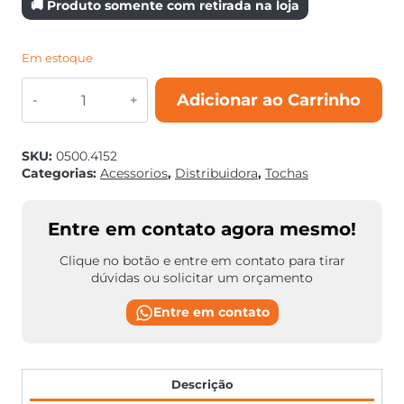
🚚 Produto somente com retirada na loja
Em estoque
TOCHA
Adicionar ao Carrinho
MIG
SU335
4,50MTS
quantidade
SKU:
0500.4152
Categorias:
Acessorios
,
Distribuidora
,
Tochas
Entre em contato agora mesmo!
Clique no botão e entre em contato para tirar
dúvidas ou solicitar um orçamento
Entre em contato
Descrição