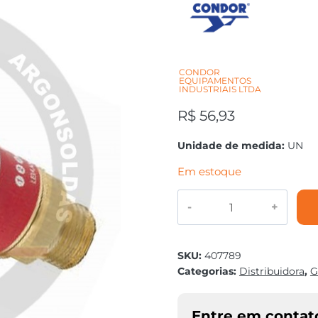
CONDOR
EQUIPAMENTOS
INDUSTRIAIS LTDA
R$
56,93
Unidade de medida:
UN
Em estoque
VALVULA
CORTA
CHAMA
REGULADOR
SKU:
407789
AC/GLP
Categorias:
Distribuidora
,
G
CONDOR
quantidade
Entre em contat