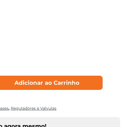
Adicionar ao Carrinho
ases
,
Reguladores e Valvulas
o agora mesmo!