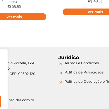
R$
48,53
LTDA
R$
58,89
Ver mais
Ver mais
Jurídico
etrônio Portela, 1351
Termos e Condições
a do Ó
Política de Privacidade
/SP | CEP: 02802-120
-6000
Política de Devolução e 
-6000
argonsoldas.com.br