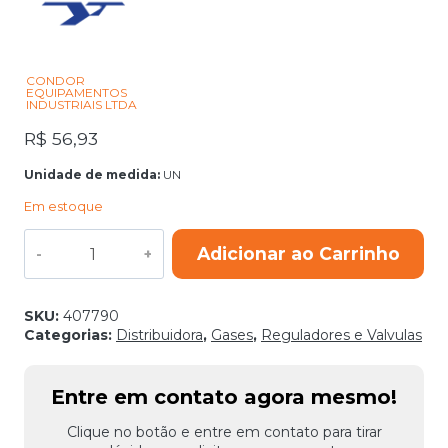
CONDOR
EQUIPAMENTOS
INDUSTRIAIS LTDA
R$
56,93
Unidade de medida:
UN
Em estoque
VALVULA
Adicionar ao Carrinho
CORTA
CHAMA
REGULADOR
OX
SKU:
407790
CONDOR
Categorias:
Distribuidora
,
Gases
,
Reguladores e Valvulas
quantidade
Entre em contato agora mesmo!
Clique no botão e entre em contato para tirar