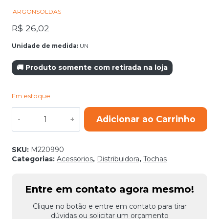
ARGONSOLDAS
R$
26,02
Unidade de medida:
UN
🚚 Produto somente com retirada na loja
Em estoque
BICO
Adicionar ao Carrinho
CORTE
PLASMA
POWERMAX
105A
SKU:
M220990
quantidade
Categorias:
Acessorios
,
Distribuidora
,
Tochas
Entre em contato agora mesmo!
Clique no botão e entre em contato para tirar
dúvidas ou solicitar um orçamento