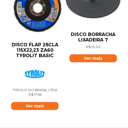
DISCO BORRACHA
LIXADEIRA 7
DISCO FLAP 28CLA
R$
10,02
115X22,23 ZA60
TYROLIT BASIC
Ver mais
TYROLIT DO BRASIL LTDA
R$
17,56
Ver mais