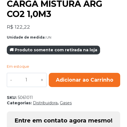
CARGA MISTURA ARG
CO2 1,0M3
R$
122,22
Unidade de medida:
UN
🚚 Produto somente com retirada na loja
Em estoque
CARGA
Adicionar ao Carrinho
MISTURA
ARG
CO2
1,0M3
SKU:
5061011
quantidade
Categorias:
Distribuidora
,
Gases
Entre em contato agora mesmo!