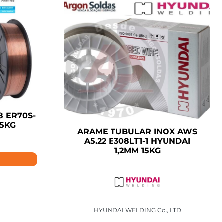
8 ER70S-
15KG
ARAME TUBULAR INOX AWS
A5.22 E308LT1-1 HYUNDAI
1,2MM 15KG
HYUNDAI WELDING Co., LTD