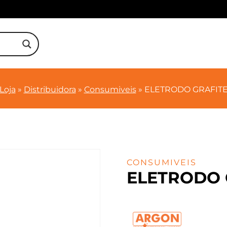
Loja
»
Distribuidora
»
Consumiveis
»
ELETRODO GRAFITE 
CONSUMIVEIS
ELETRODO G