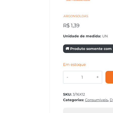
ARGONSOLDAS
R$
1,39
Unidade de medida:
UN
🚚 Produto somente com r
Em estoque
ELETRODO
GRAFITE
3/16X12"
quantidade
SKU:
3/16X12
Categorias:
Consumiveis
,
D