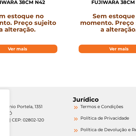
IWARA 38CM N42
FUJIWARA 38CM
m estoque no
Sem estoque
o. Preço sujeito
momento. Preço 
a alteração.
a alteração
Ver mais
Ver mais
Jurídico
etrônio Portela, 1351
Termos e Condições
a do Ó
Política de Privacidade
/SP | CEP: 02802-120
-6000
Política de Devolução e 