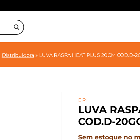
»
Distribuidora
»
LUVA RASPA HEAT PLUS 20CM COD.D-20
EPI
LUVA RASP
COD.D-20GO
Sem estoque no mo