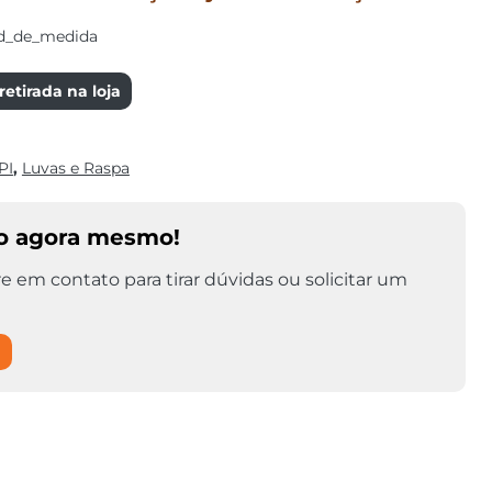
d_de_medida
etirada na loja
PI
,
Luvas e Raspa
o agora mesmo!
e em contato para tirar dúvidas ou solicitar um