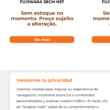
FUJIWARA 38CM N37
FUJ
Sem estoque no
Se
momento. Preço sujeito
moment
a alteração.
Ver mais
Valoramos tu privacidad
Contato
Av. Min. P
Usamos cookies para mejorar su experiencia de
Freguesi
navegación, mostrarle anuncios o contenidos
São Paulo
personalizados y analizar nuestro tráfico. Al hacer clic
Siga-nos!
(11) 3975
en “Aceptar todo” usted da su consentimiento a