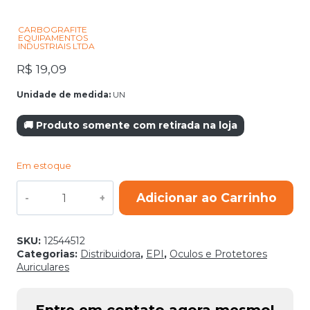
CARBOGRAFITE
EQUIPAMENTOS
INDUSTRIAIS LTDA
R$
19,09
Unidade de medida:
UN
🚚 Produto somente com retirada na loja
Em estoque
OCULOS
Adicionar ao Carrinho
DE
SEGURANÇA
TARGA
INCOLOR
SKU:
12544512
quantidade
Categorias:
Distribuidora
,
EPI
,
Oculos e Protetores
Auriculares