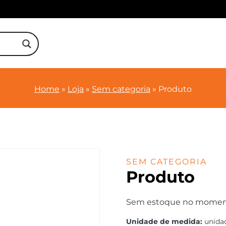
Home
»
Loja
»
Sem categoria
»
Produto
SEM CATEGORIA
Produto
Sem estoque no momento.
Unidade de medida:
unida