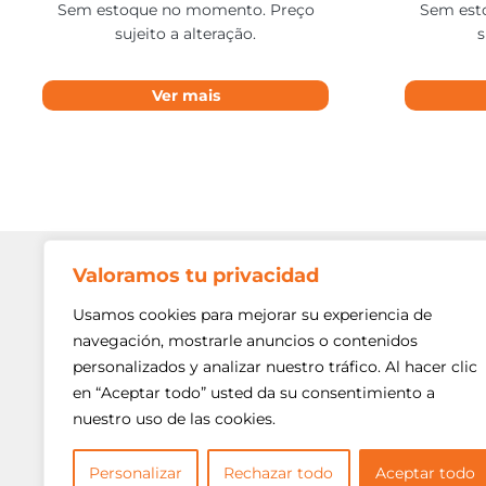
Sem estoque no momento. Preço
Sem est
sujeito a alteração.
s
Ver mais
Valoramos tu privacidad
Contato
Av. Min. P
Usamos cookies para mejorar su experiencia de
Freguesi
navegación, mostrarle anuncios o contenidos
São Paulo
personalizados y analizar nuestro tráfico. Al hacer clic
Siga-nos!
(11) 3975
en “Aceptar todo” usted da su consentimiento a
nuestro uso de las cookies.
(11) 3975
contato@
Personalizar
Rechazar todo
Aceptar todo