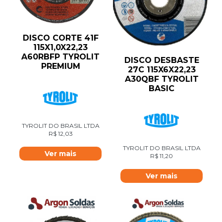
DISCO CORTE 41F
115X1,0X22,23
A60RBFP TYROLIT
DISCO DESBASTE
PREMIUM
27C 115X6X22,23
A30QBF TYROLIT
BASIC
TYROLIT DO BRASIL LTDA
R$
12,03
TYROLIT DO BRASIL LTDA
Ver mais
R$
11,20
Ver mais