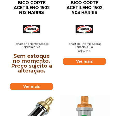
BICO CORTE
BICO CORTE
ACETILENO 1502
ACETILENO 1502
N12 HARRIS
N03 HARRIS
Brastak | Harris Soldas
Brastak | Harris Soldas
Especiais S.a.
Especiais S.a.
R$
49,95
Sem estoque
no momento.
Ver mais
Preço sujeito a
alteração.
Ver mais