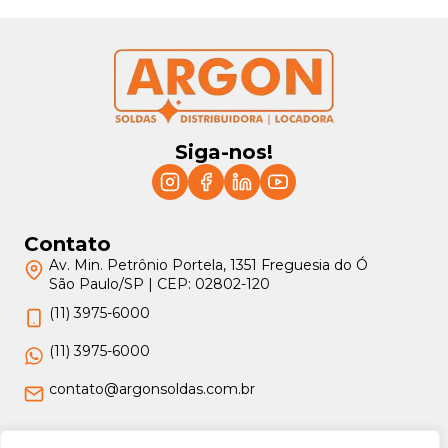
ã
s
o
d
e
T
r
y
v
o
l
Siga-nos!
i
t
n
a
D
i
Contato
s
t
Av. Min. Petrônio Portela, 1351 Freguesia do Ó
r
São Paulo/SP | CEP: 02802-120
i
b
(11) 3975-6000
u
i
ç
(11) 3975-6000
ã
o
contato@argonsoldas.com.br
d
e
E
n