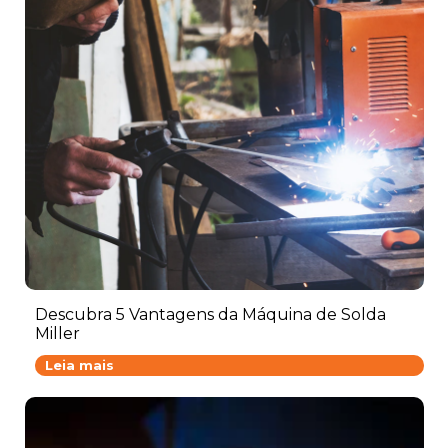
Descubra 5 Vantagens da Máquina de Solda
Miller
D
Leia mais
e
s
c
u
b