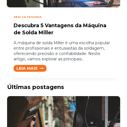
SEM CATEGORIA
Descubra 5 Vantagens da Máquina
de Solda Miller
A máquina de solda Miller é uma escolha popular
entre profissionais e entusiastas da soldagem,
oferecendo precisão e confiabilidade. Neste
artigo, vamos explorar as principais…
DESCUBRA
LEIA MAIS
5
VANTAGENS
DA
Últimas postagens
MÁQUINA
DE
SOLDA
MILLER